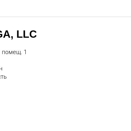
A, LLC
, помещ. 1
н
сть