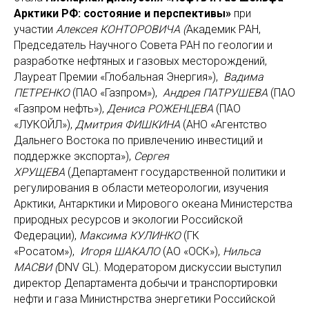
Арктики РФ: состояние и перспективы»
при
участии
Алексея КОНТОРОВИЧА (
Академик РАН,
Председатель Научного Совета РАН по геологии и
разработке нефтяных и газовых месторождений,
Лауреат Премии «Глобальная Энергия»),
Вадима
ПЕТРЕНКО
(ПАО «Газпром»),
Андрея ПАТРУШЕВА
(ПАО
«Газпром нефть»),
Дениса РОЖЕНЦЕВА
(ПАО
«ЛУКОЙЛ»),
Дмитрия ФИШКИНА
(АНО «Агентство
Дальнего Востока по привлечению инвестиций и
поддержке экспорта»),
Сергея
ХРУЩЕВА
(Департамент государственной политики и
регулирования в области метеорологии, изучения
Арктики, Антарктики и Мирового океана Министерства
природных ресурсов и экологии Российской
Федерации),
Максима КУЛИНКО
(ГК
«Росатом»),
Игоря ШАКАЛО
(АО «ОСК»),
Нильса
МАСВИ (
DNV GL). Модератором дискуссии выступил
директор Департамента добычи и транспортировки
нефти и газа Министнрства энергетики Российской