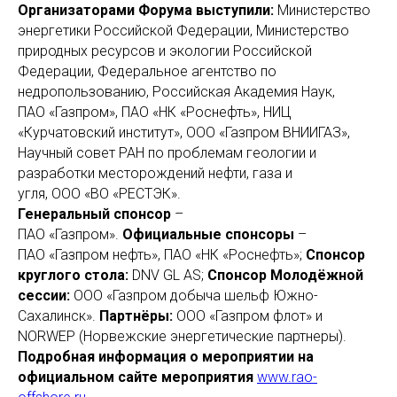
Организаторами Форума выступили:
Министерство
энергетики Российской Федерации, Министерство
природных ресурсов и экологии Российской
Федерации, Федеральное агентство по
недропользованию, Российская Академия Наук,
ПАО «Газпром», ПАО «НК «Роснефть», НИЦ
«Курчатовский институт», ООО «Газпром ВНИИГАЗ»,
Научный совет РАН по проблемам геологии и
разработки месторождений нефти, газа и
угля, ООО «ВО «РЕСТЭК».
Генеральный спонсор
–
ПАО «Газпром».
Официальные спонсоры
–
ПАО «Газпром нефть», ПАО «НК «Роснефть»;
Спонсор
круглого стола:
DNV GL AS;
Спонсор Молодёжной
сессии:
ООО «Газпром добыча шельф Южно-
Сахалинск».
Партнёры:
ООО «Газпром флот» и
NORWEP (Норвежские энергетические партнеры).
Подробная информация о мероприятии на
официальном сайте мероприятия
www.rao-