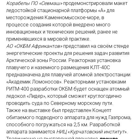
Корабелы ПО «Севмаш»
продемонстрировали макет
ледостойкой стационарной платформы «А» для
месторождения Каменномысское-море, в
процессе создания которой внедрено много
инновационных и технических решений, ранее не
применявшихся в мировой практике.
АО «ОКБМ Африкантов»
представил на своём стенде
энергетические проекты для решения задач развития
Арктической зоны России. Реакторная установка
плавучего и наземного размещения КЛТ-40С
предназначена для плавучей атомной электростанции
«Академик Ломоносов». Реакторными установками
РИТМ-400 разработки ОКБМ будет оснащен атомный
ледокол «Лидер», который сможет круглогодично
проводить суда по Северному морскому пути.
Также на выставке был представлен Концепт
обитаемого подводного аппарата для нужд Газпрома,
способного погружаться на 2,5 км. Разработкой
аппарата занимается
НИЦ
«
Курчатовский институт
».
Традиционно на выставочной площадке
прошло