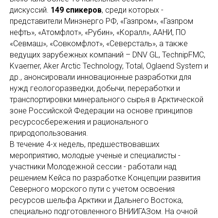
дискуссий.
149 спикеров
, среди которых -
представители Минэнерго РФ, «Газпром», «Газпром
нефть», «Атомфлот», «Рубин», «Коралл», ААНИ, ПО
«Севмаш», «Совкомфлот», «Северсталь», а также
ведущих зарубежных компаний – DNV GL, TechnipFMC,
Kvaerner, Aker Arctic Technology, Total, Oglaend System и
др., анонсировали инновационные разработки для
нужд геологоразведки, добычи, переработки и
транспортировки минерального сырья в Арктической
зоне Российской Федерации на основе принципов
ресурсосбережения и рационального
природопользования.
В течение 4-х недель, предшествовавших
мероприятию, молодые ученые и специалисты -
участники Молодежной сессии - работали над
решением Кейса по разработке Концепции развития
Северного морского пути с учетом освоения
ресурсов шельфа Арктики и Дальнего Востока,
специально подготовленного ВНИИГАЗом. На очной