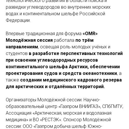
технологического развития в области поиска и
разведки углеводородов во внутренних морских
водах и континентальном шельфе Российской
Федерации.
Впервые традиционная для форума
«OMR»
Молодёжная сессия
работала
по трём
направлениям
, освещая роль молодых учёных и
студентов
в разработке перспективных технологий
при освоении углеводородных ресурсов
континентального шельфа Арктики, обеспечении
проектирования судов и средств океанотехники
, а
также
создании медицинского кадрового резерва
для арктических и отдалённых территорий.
Организаторы Молодёжной сессии: Научно-
образовательный центр «Газпром ВНИИГАЗ», СПбГМТУ,
Ассоциация «Арктическая, морская и водолазная
медицина» и ВО «РЕСТЭК». Спонсор Молодёжной
сессии: ООО «Газпром добыча шельф Южно-