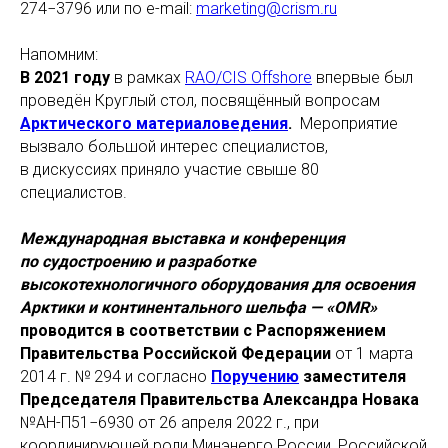
274−3796 или по e-mail:
marketing@crism.ru
Напомним:
В 2021 году
в рамках
RAO/CIS Offshore
впервые был
проведён Круглый стол, посвящённый вопросам
Арктического материаловедения
.
Мероприятие
вызвало большой интерес специалистов,
в дискуссиях приняло участие свыше 80
специалистов.
Международная выставка и конференция
по судостроению и разработке
высокотехнологичного оборудования для освоения
Арктики и континентального шельфа — «OMR»
проводится в соответствии с Распоряжением
Правительства Российской Федерации
от 1 марта
2014 г. № 294 и согласно
Поручению
заместителя
Председателя Правительства Александра Новака
№АН-П51−6930 от 26 апреля 2022 г., при
координирующей роли Минэнерго России, Российской