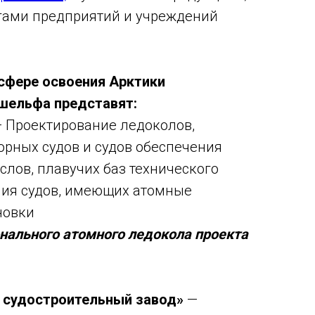
гами предприятий и учреждений
сфере освоения Арктики
 шельфа представят:
 Проектирование ледоколов,
рных судов и судов обеспечения
лов, плавучих баз технического
ния судов, имеющих атомные
новки
ального атомного ледокола проекта
 судостроительный завод»
—