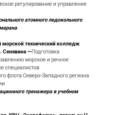
ческое регулирование и управление
нального атомного ледокольного
амарана
й морской технический колледж
. Сенявина —
Подготовка
равлению морское и речное
же специалистов
го флота Северо-Западного региона
ии
ационного тренажера в учебном