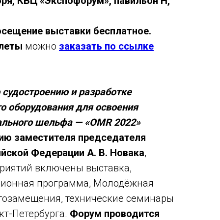
ря,
КВЦ «Экспофорум», павильон Н,
осещение выставки
бесплатное.
илеты
можно
заказать по ссылке
 судостроению и разработке
о оборудования для освоения
ального шельфа — «OMR 2022»
нию заместителя председателя
йской Федерации А. В. Новака
,
риятий включены выставка,
ионная программа, Молодёжная
тозамещения, технические семинары
кт-Петербурга.
Форум проводится