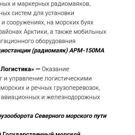
ных и маркерных радиомаяков,
ных систем для установки
 и сооружениях, на морских буях
районах Арктики, а также мобильных
игационного оборудования
диостанции (радиомаяк) АРМ-150МА
 Логистика» —
Оказание
г и управление логистическими
 морских и речных грузоперевозок,
ти, авиационных и железнодорожных
рузооборота Северного морского пути
й Государственный морской