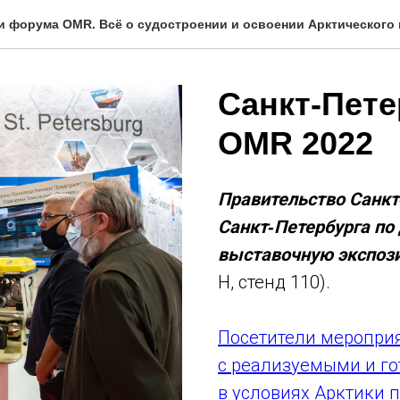
и форума OMR. Всё о судостроении и освоении Арктического
Санкт-Пете
OMR 2022
Правительство Санкт
Санкт‑Петербурга по
выставочную экспоз
Н, стенд 110).
Посетители мероприя
с реализуемыми и г
в условиях Арктики 