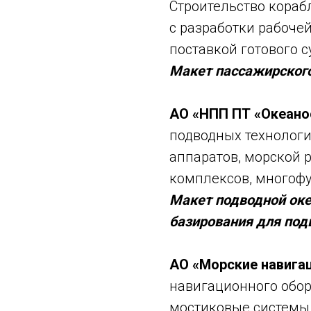
Строительство кораб
с разработки рабоче
поставкой готового с
Макет пассажирского
АО «НПП ПТ «Океан
подводных технолог
аппаратов, морской 
комплексов, многоф
Макет подводной оке
базирования для по
АО «Морские навига
навигационного обо
мостиковые системы