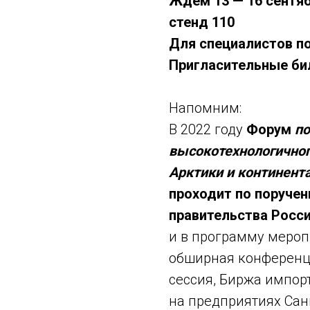
Ждём 13 — 16 сентяб
стенд 110
Для специалистов п
Пригласительные б
Напомним:
В 2022 году
Форум
по
высокотехнологичног
Арктики и континент
проходит по поруче
правительства Росси
и в программу мероп
обширная конференц
сессия, Биржа импор
на предприятиях Сан