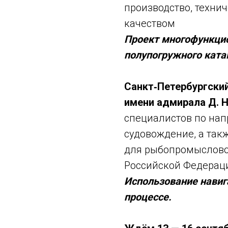
производство, техни
качеством
Проект многофункцио
полупогружного кат
Санкт‑Петербургски
имени адмирала Д. Н
специалистов по нап
судовождение, а так
для рыбопромыслово
Российской Федерац
Использование навиг
процессе.