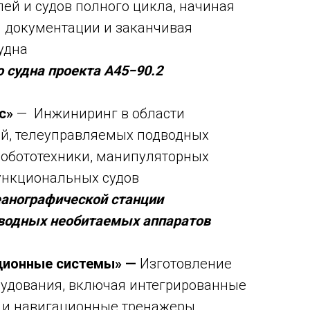
лей и судов полного цикла, начиная
й документации и заканчивая
удна
 судна проекта А45−90.2
ос»
— Инжиниринг в области
ий, телеуправляемых подводных
робототехники, манипуляторных
ункциональных судов
анографической станции
дводных необитаемых аппаратов
ционные системы» —
Изготовление
рудования, включая интегрированные
 и навигационные тренажеры,