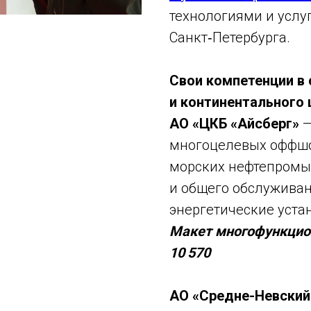
технологиями и услу
Санкт‑Петербурга.
Свои компетенции в 
и континентального
АО «ЦКБ «Айсберг»
—
многоцелевых оффшо
морских нефтепромыс
и общего обслужива
энергетические уста
Макет многофункцион
10 570
АО «Средне-Невский