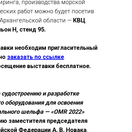
иринга, производства морской
ческих работ можно будет посетив
 Архангельской области —
КВЦ
ьон Н, стенд 95.
авки необходим пригласительный
но
заказать по ссылке
.
осещение выставки
бесплатное.
 судостроению и разработке
о оборудования для освоения
ального шельфа — «OMR 2022»
нию заместителя председателя
йской Федерации А. В. Новака
,