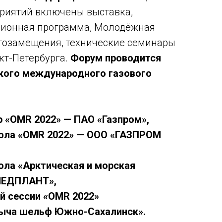
риятий включены выставка,
ионная программа, Молодёжная
тозамещения, технические семинары
кт-Петербурга.
Форум проводится
ского международного газового
р «OMR 2022» — ПАО «Газпром»,
тола «OMR 2022» — ООО «ГАЗПРОМ
ола «Арктическая и морская
МЕДПЛАНТ»,
й сессии
«OMR 2022»
ыча шельф Южно-Сахалинск».