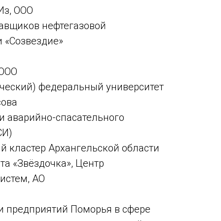
Из, ООО
авщиков нефтегазовой
 «Созвездие»
 ООО
ческий) федеральный университет
сова
и аварийно-спасательного
СИ)
й кластер Архангельской области
та «Звёздочка», Центр
истем, АО
и предприятий Поморья в сфере