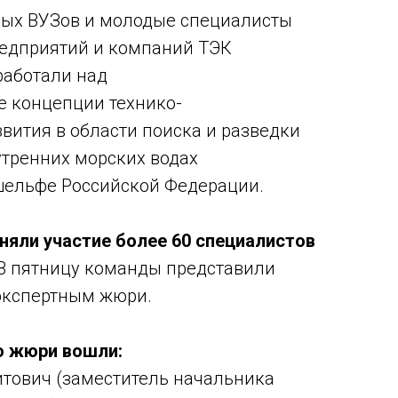
ых ВУЗов и молодые специалисты
редприятий и компаний ТЭК
работали над
е концепции технико-
звития в области поиска и разведки
утренних морских водах
шельфе Российской Федерации.
иняли участие более 60 специалистов
В пятницу команды представили
экспертным жюри.
о жюри вошли:
тович (заместитель начальника