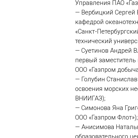
Управления ПАО «Газ
— Вербицкий Сергей
кафедрой океанотехн
«Санкт-Петербургски
технический универси
— Суетинов Андрей 
первый заместитель 
ООО «Газпром добыч
— Голубин Станислав
освоения морских не
ВНИИГАЗ);
— Симонова Яна Григ
ООО «Газпром Флот»);
— Анисимова Наталь
образовательного це