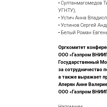
• Султанмагомедов 
УГНТУ);
• Устич Анна Владисл
• Устинов Сергей Анд
• Белый Роман Евгень
Оргкомитет конфере
ООО «Газпром ВНИИГ
Государственный Мо
за сотрудничество п
а также выражает п
Аперян Анне Валерие
ООО «Газпром ВНИИГ
Напомним ,