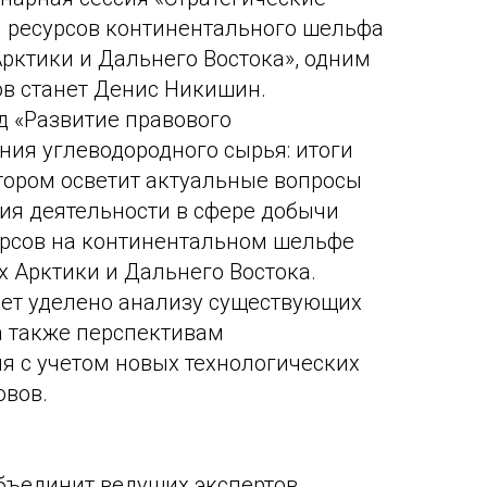
 ресурсов континентального шельфа
рктики и Дальнего Востока», одним
в станет Денис Никишин.
д «Развитие правового
ния углеводородного сырья: итоги
отором осветит актуальные вопросы
ия деятельности в сфере добычи
урсов на континентальном шельфе
х Арктики и Дальнего Востока.
дет уделено анализу существующих
а также перспективам
я с учетом новых технологических
овов.
бъединит ведущих экспертов,