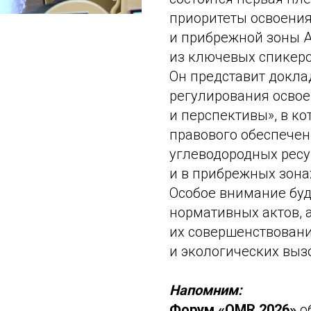
приоритеты освоения
и прибрежной зоны А
из ключевых спикеро
Он представит докла
регулирования освое
и перспективы», в к
правового обеспечен
углеводородных рес
и в прибрежных зона
Особое внимание бу
нормативных актов, 
их совершенствовани
и экологических выз
Напомним:
Форум «OMR 2026»
о