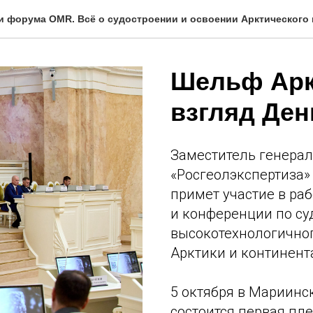
и форума OMR. Всё о судостроении и освоении Арктического
Шельф Арк
взгляд Де
Заместитель генера
«Росгеолэкспертиза
примет участие в ра
и конференции по су
высокотехнологичног
Арктики и континент
5 октября в Мариинск
состоится первая пл