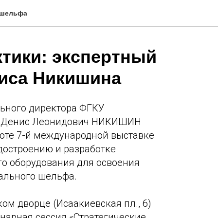
 шельфа
тики: экспертный
ниса Никишина
льного директора ФГКУ
» Денис Леонидович НИКИШИН
боте 7-й международной выставке
достроению и разработке
о оборудования для освоения
ального шельфа.
ом дворце (Исаакиевская пл., 6)
енарная сессия «Стратегические