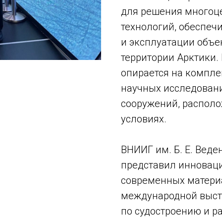
для решения многоце
технологий, обеспеч
и эксплуатации объе
территории Арктики.
опирается на компле
научных исследовани
сооружений, распол
условиях.
ВНИИГ им. Б. Е. Веде
представил инноваци
современных материа
международной выст
по судостроению и р