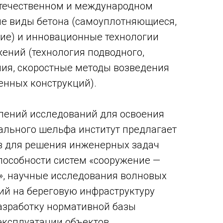
отечественном и международном
ые виды бетона (самоуплотняющиеся,
ие) и инновационные технологии
жений (технология подводного,
ия, скоростные методы возведения
енных конструкций).
лений исследований для освоения
ального шельфа институт предлагает
в для решения инженерных задач
пособности систем «сооружение —
», научные исследования волновых
ий на береговую инфраструктуру
азработку нормативной базы
 эксплуатации объектов